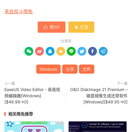
来自反斗限免
赞(
0
)
打赏


分享到








Windows
分享
文件
上一篇
下一篇
EaseUS Video Editor - 易我视
O&O DiskImage 21 Premium –
频编辑器[Windows]
磁盘镜像生成还原软件
[$49.99→0]
[Windows][$49.95→0]
相关限免推荐