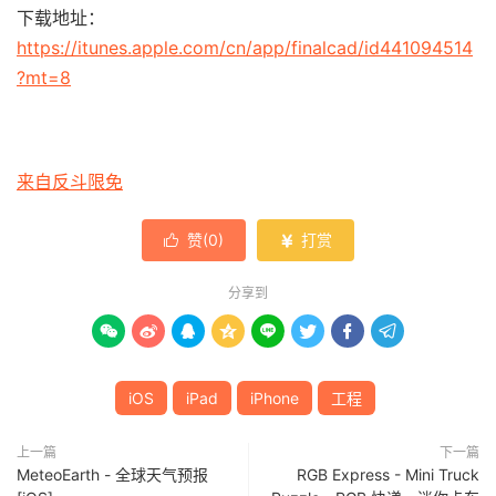
下载地址：
https://itunes.apple.com/cn/app/finalcad/id441094514
?mt=8
来自反斗限免
赞(
0
)
打赏


分享到








iOS
iPad
iPhone
工程
上一篇
下一篇
MeteoEarth - 全球天气预报
RGB Express - Mini Truck