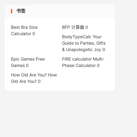
书签
Best Bra Size
BFP 计算器
0
Calculator
0
BodyTypeCalc
Your
Guide to Parties, Gifts
& Unapologetic Joy 0
Epic Games Free
FIRE calculator
Multi-
Games
0
Phase Calculator 0
How Old Are You?
How
Old Are You? 0