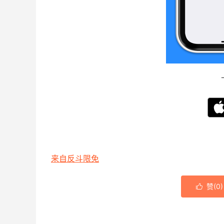
来自反斗限免
赞(
0
)
