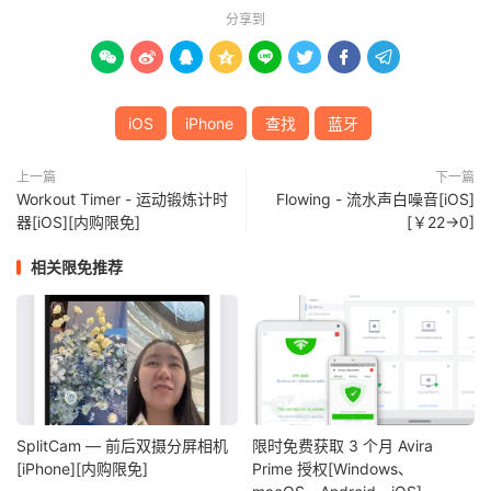
分享到








iOS
iPhone
查找
蓝牙
上一篇
下一篇
Workout Timer - 运动锻炼计时
Flowing - 流水声白噪音[iOS]
器[iOS][内购限免]
[￥22→0]
相关限免推荐
SplitCam — 前后双摄分屏相机
限时免费获取 3 个月 Avira
[iPhone][内购限免]
Prime 授权[Windows、