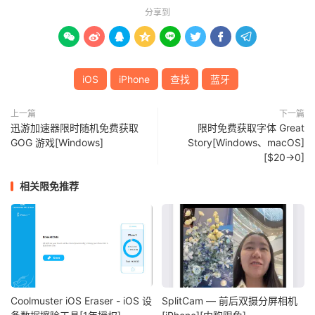
分享到








iOS
iPhone
查找
蓝牙
上一篇
下一篇
迅游加速器限时随机免费获取
限时免费获取字体 Great
GOG 游戏[Windows]
Story[Windows、macOS]
[$20→0]
相关限免推荐
Coolmuster iOS Eraser - iOS 设
SplitCam — 前后双摄分屏相机