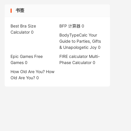
书签
Best Bra Size
BFP 计算器
0
Calculator
0
BodyTypeCalc
Your
Guide to Parties, Gifts
& Unapologetic Joy 0
Epic Games Free
FIRE calculator
Multi-
Games
0
Phase Calculator 0
How Old Are You?
How
Old Are You? 0