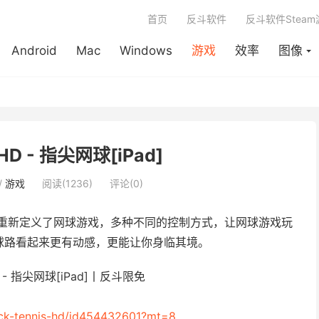
首页
反斗软件
反斗软件Stea
Android
Mac
Windows
游戏
效率
图像
s HD - 指尖网球[iPad]
/
游戏
阅读(1236)
评论(0)
，它重新定义了网球游戏，多种不同的控制方式，让网球游戏玩
和球路看起来更有动感，更能让你身临其境。
lick-tennis-hd/id454432601?mt=8