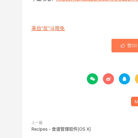
来自“反”斗限免
赞(
0
)




M
上一篇
Recipes - 食谱管理软件[OS X]