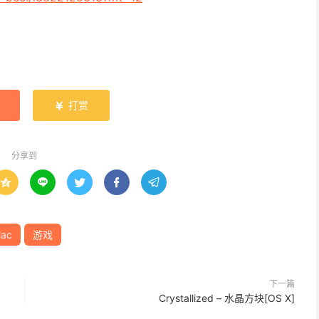
打赏

分享到





ac
游戏
下一篇
Crystallized – 水晶方块[OS X]