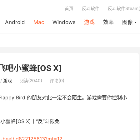
首页
反斗软件
反斗软件Stea
Android
Mac
Windows
游戏
效率
图像
 – 飞吧小蜜蜂[OS X]
/
游戏
阅读(2040)
评论(0)
过 Flappy Bird 的朋友对此一定不会陌生。游戏需要你控制小
ly-bee!/id822125613?mt=12