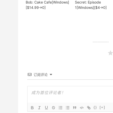
Bob: Cake Cafe[Windows]
Secret: Episode
[$14.99→0]
1[Windows][$4→0]
订阅评论
{}
[+]