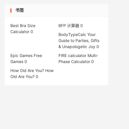
书签
Best Bra Size
BFP 计算器
0
Calculator
0
BodyTypeCalc
Your
Guide to Parties, Gifts
& Unapologetic Joy 0
Epic Games Free
FIRE calculator
Multi-
Games
0
Phase Calculator 0
How Old Are You?
How
Old Are You? 0