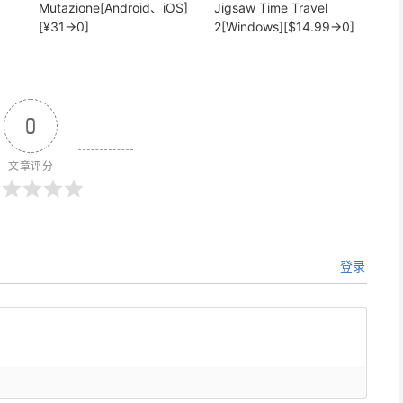
Mutazione[Android、iOS]
Jigsaw Time Travel
[¥31→0]
2[Windows][$14.99→0]
0
文章评分
登录