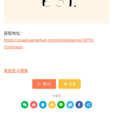
获取地址：
https://creativemarket.com/AndreUenojo/8712-
Contrasto
来自反斗限免
赞(
0
)
打赏


分享到







