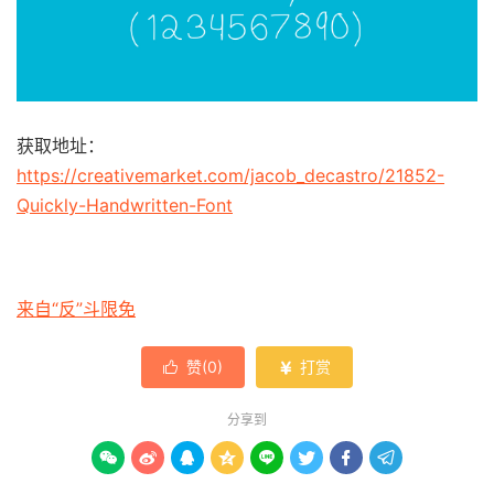
获取地址：
https://creativemarket.com/jacob_decastro/21852-
Quickly-Handwritten-Font
来自“反”斗限免
赞(
0
)
打赏


分享到







