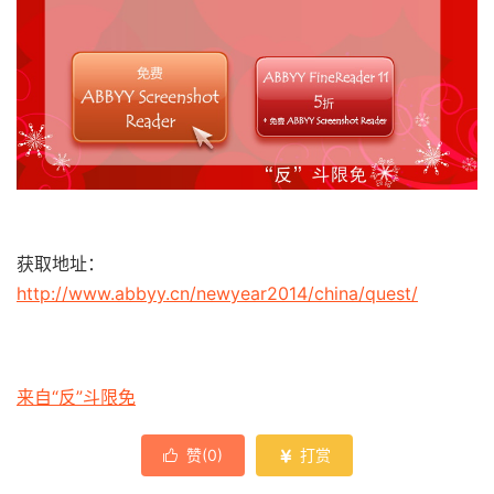
获取地址：
http://www.abbyy.cn/newyear2014/china/quest/
来自“反”斗限免
赞(
0
)
打赏

