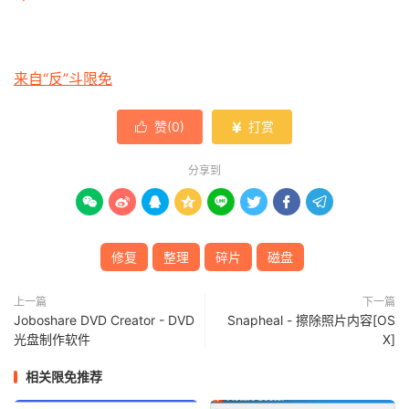
来自“反”斗限免
赞(
0
)
打赏


分享到








修复
整理
碎片
磁盘
上一篇
下一篇
Joboshare DVD Creator - DVD
Snapheal - 擦除照片内容[OS
光盘制作软件
X]
相关限免推荐