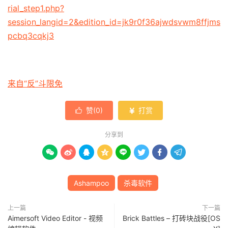
rial_step1.php?
session_langid=2&edition_id=jk9r0f36ajwdsvwm8ffjms
pcbq3cqkj3
来自“反”斗限免
赞(
0
)
打赏


分享到








Ashampoo
杀毒软件
上一篇
下一篇
Aimersoft Video Editor - 视频
Brick Battles – 打砖块战役[OS