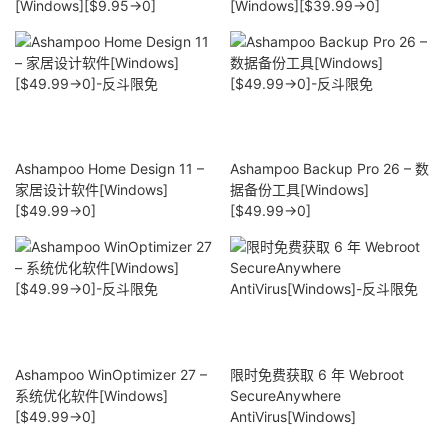
[Windows][$9.95→0]
[Windows][$39.99→0]
Ashampoo Home Design 11 –
Ashampoo Backup Pro 26 – 数
家居设计软件[Windows]
据备份工具[Windows]
[$49.99→0]
[$49.99→0]
Ashampoo WinOptimizer 27 –
限时免费获取 6 年 Webroot
系统优化软件[Windows]
SecureAnywhere
[$49.99→0]
AntiVirus[Windows]