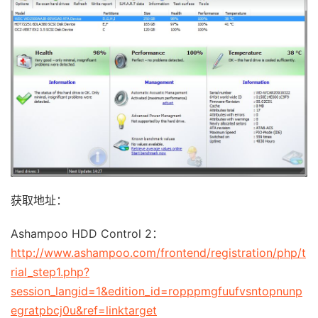
获取地址：
Ashampoo HDD Control 2：
http://www.ashampoo.com/frontend/registration/php/t
rial_step1.php?
session_langid=1&edition_id=ropppmgfuufvsntopnunp
egratpbcj0u&ref=linktarget