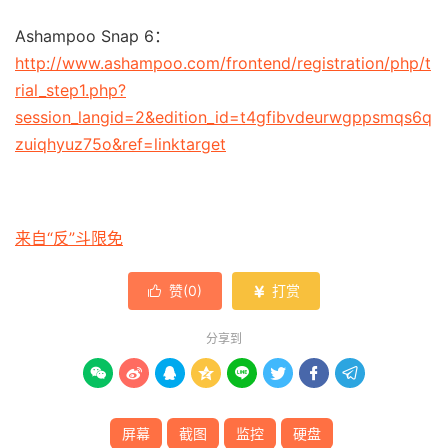
Ashampoo Snap 6：
http://www.ashampoo.com/frontend/registration/php/t
rial_step1.php?
session_langid=2&edition_id=t4gfibvdeurwgppsmqs6q
zuiqhyuz75o&ref=linktarget
来自“反”斗限免
赞(
0
)
打赏


分享到








屏幕
截图
监控
硬盘