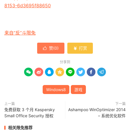
8153-6d3695f88650
来自“反”斗限免
赞(
0
)
打赏


分享到








Windows8
游戏
上一篇
下一篇
免费获取 3 个月 Kaspersky
Ashampoo WinOptimizer 2014
Small Office Security 授权
– 系统优化软件
相关限免推荐