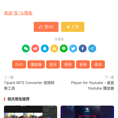
来自“反”斗限免
赞(
0
)
打赏


分享到








DVD
播放器
蓝光
视频
音频
高清
上一篇
下一篇
Tipard MTS Converter 视频转
Player for Youtube - 桌面
换工具
Youtube 播放器
相关限免推荐