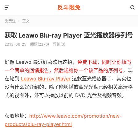
反斗限免


免费送
正文

获取 Leawo Blu-ray Player 蓝光播放器序列号
2013-06-25
阅读(2376)
评论(0)
好像 Leawo 最近好喜欢玩这招，
免费下载，同时让你填写
一个简单的回馈报告，然后送给你一个该产品的序列号
，现
在轮到
Leawo Blu-ray Player
这款蓝光播放器了。其实也
没有什么好介绍的，除了能够播放蓝光光盘已经相关高清格
式的视频外，还可以播放以前的 DVD 光盘及视频音频。
获取地址：
http://www.leawo.com/promotion/new-
products/blu-ray-player.html