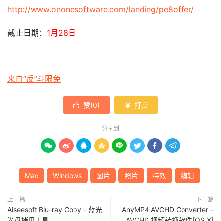
http://www.ononesoftware.com/landing/pe8offer/
截止日期：
1月28日
来自“反”斗限免
赞(
0
)
打赏


分享到








Mac
Windows
图片
照片
特效
编辑
上一篇
下一篇
Aiseesoft Blu-ray Copy - 蓝光
AnyMP4 AVCHD Converter –
光盘拷贝工具
AVCHD 视频转换软件[OS X]