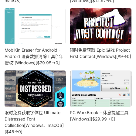
macOS]
[Windows][$12.97→0]
MobiKin Eraser for Android -
限时免费获取 Epic 游戏 Project
Android 设备数据清除工具[1年
First Contact[Windows][¥9→0]
授权][Windows][$29.95→0]
限时免费获取字体包 Ultimate
PC WorkBreak – 休息提醒工具
Distressed Font
[Windows][$29.99→0]
Collection[Windows、macOS]
[$45→0]