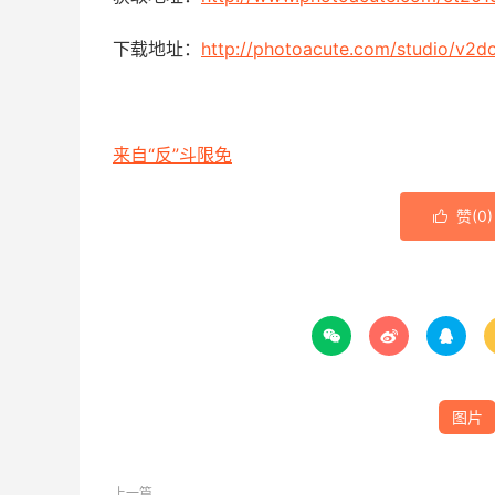
下载地址：
http://photoacute.com/studio/v2d
来自“反”斗限免
赞(
0
)




图片
上一篇