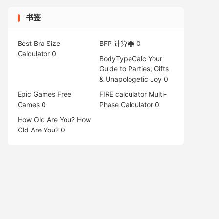
书签
Best Bra Size
BFP 计算器
0
Calculator
0
BodyTypeCalc
Your
Guide to Parties, Gifts
& Unapologetic Joy 0
Epic Games Free
FIRE calculator
Multi-
Games
0
Phase Calculator 0
How Old Are You?
How
Old Are You? 0