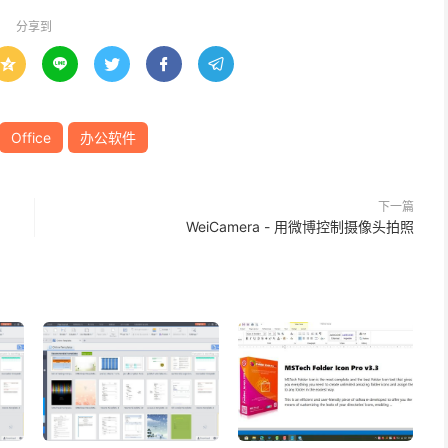
分享到





Office
办公软件
下一篇
WeiCamera - 用微博控制摄像头拍照