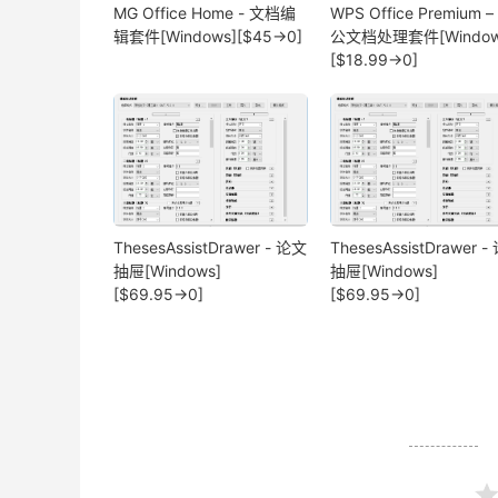
MG Office Home - 文档编
WPS Office Premium –
辑套件[Windows][$45→0]
公文档处理套件[Window
[$18.99→0]
ThesesAssistDrawer - 论文
ThesesAssistDrawer 
抽屉[Windows]
抽屉[Windows]
[$69.95→0]
[$69.95→0]