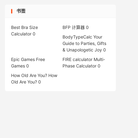
书签
Best Bra Size
BFP 计算器
0
Calculator
0
BodyTypeCalc
Your
Guide to Parties, Gifts
& Unapologetic Joy 0
Epic Games Free
FIRE calculator
Multi-
Games
0
Phase Calculator 0
How Old Are You?
How
Old Are You? 0