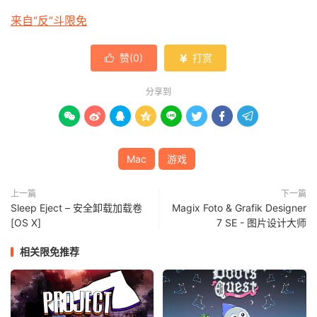
来自“反”斗限免
赞(
0
)
打赏


分享到








Mac
游戏
上一篇
下一篇
Sleep Eject – 安全卸载加载卷
Magix Foto & Grafik Designer
[OS X]
7 SE - 图片设计大师
相关限免推荐