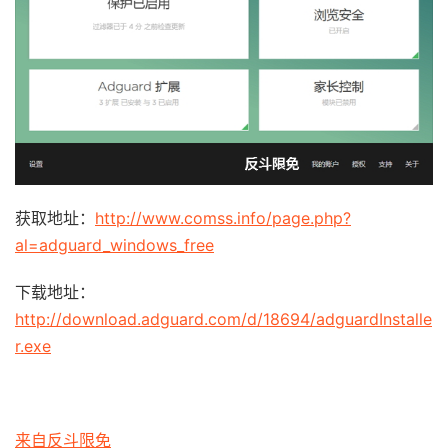
获取地址：
http://www.comss.info/page.php?
al=adguard_windows_free
下载地址：
http://download.adguard.com/d/18694/adguardInstalle
r.exe
来自反斗限免