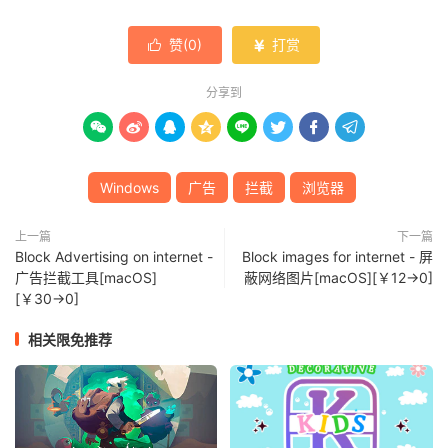
赞(
0
)
打赏


分享到








Windows
广告
拦截
浏览器
上一篇
下一篇
Block Advertising on internet -
Block images for internet - 屏
广告拦截工具[macOS]
蔽网络图片[macOS][￥12→0]
[￥30→0]
相关限免推荐