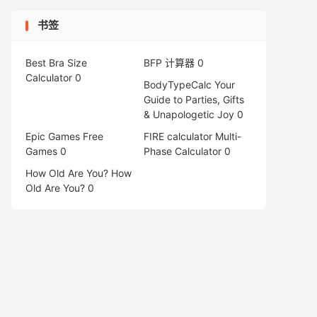
书签
Best Bra Size
BFP 计算器
0
Calculator
0
BodyTypeCalc
Your
Guide to Parties, Gifts
& Unapologetic Joy 0
Epic Games Free
FIRE calculator
Multi-
Games
0
Phase Calculator 0
How Old Are You?
How
Old Are You? 0