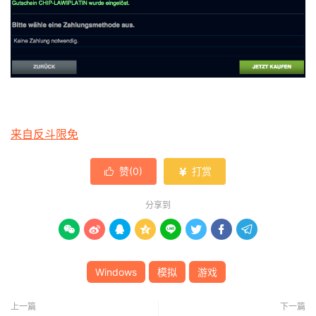
来自反斗限免
赞(
0
)
打赏


分享到








Windows
模拟
游戏
上一篇
下一篇