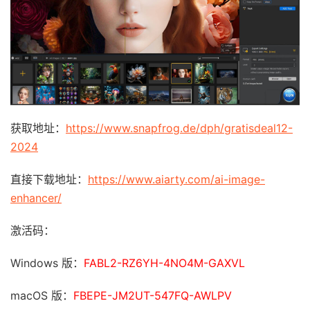
获取地址：
https://www.snapfrog.de/dph/gratisdeal12-
2024
直接下载地址：
https://www.aiarty.com/ai-image-
enhancer/
激活码：
Windows 版：
FABL2-RZ6YH-4NO4M-GAXVL
macOS 版：
FBEPE-JM2UT-547FQ-AWLPV