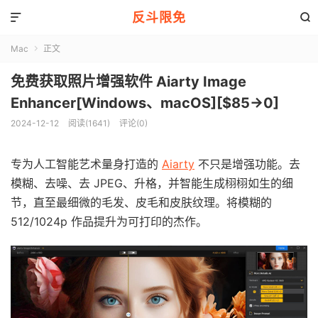
反斗限免


Mac
正文

免费获取照片增强软件 Aiarty Image
Enhancer[Windows、macOS][$85→0]
2024-12-12
阅读(1641)
评论(0)
专为人工智能艺术量身打造的
Aiarty
不只是增强功能。去
模糊、去噪、去 JPEG、升格，并智能生成栩栩如生的细
节，直至最细微的毛发、皮毛和皮肤纹理。将模糊的
512/1024p 作品提升为可打印的杰作。