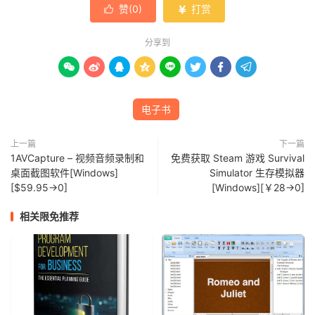
赞(
0
)
打赏


分享到








电子书
上一篇
下一篇
1AVCapture – 视频音频录制和
免费获取 Steam 游戏 Survival
桌面截图软件[Windows]
Simulator 生存模拟器
[$59.95→0]
[Windows][￥28→0]
相关限免推荐