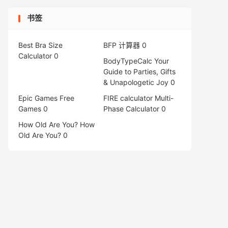
书签
Best Bra Size
BFP 计算器
0
Calculator
0
BodyTypeCalc
Your
Guide to Parties, Gifts
& Unapologetic Joy 0
Epic Games Free
FIRE calculator
Multi-
Games
0
Phase Calculator 0
How Old Are You?
How
Old Are You? 0