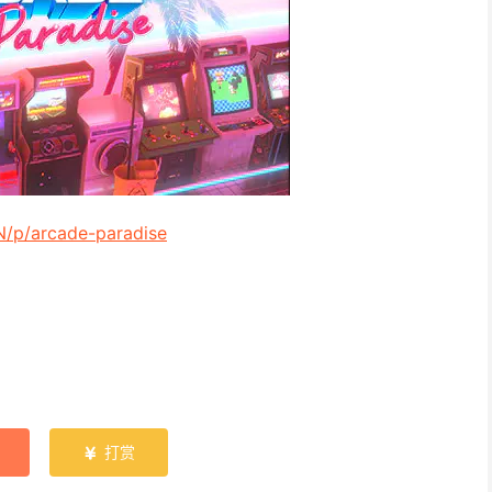
N/p/arcade-paradise
打赏
