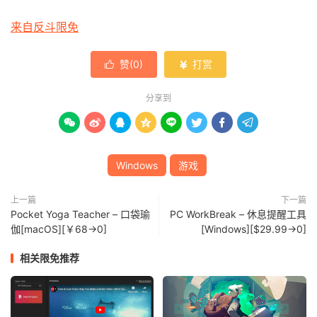
来自反斗限免
赞(
0
)
打赏


分享到








Windows
游戏
上一篇
下一篇
Pocket Yoga Teacher – 口袋瑜
PC WorkBreak – 休息提醒工具
伽[macOS][￥68→0]
[Windows][$29.99→0]
相关限免推荐