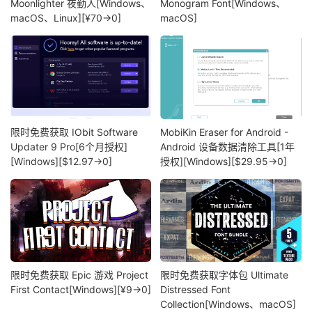
Moonlighter 夜勤人[Windows、
Monogram Font[Windows、
macOS、Linux][¥70→0]
macOS]
限时免费获取 IObit Software
MobiKin Eraser for Android -
Updater 9 Pro[6个月授权]
Android 设备数据清除工具[1年
[Windows][$12.97→0]
授权][Windows][$29.95→0]
限时免费获取 Epic 游戏 Project
限时免费获取字体包 Ultimate
First Contact[Windows][¥9→0]
Distressed Font
Collection[Windows、macOS]