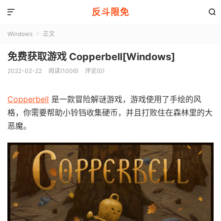
反斗限免


Windows
正文

免费获取游戏 Copperbell[Windows]
2022-02-22
阅读(1006)
评论(0)
Copperbell
是一款冒险解谜游戏，游戏使用了手绘的风
格，你需要帮助小铃铛收集硬币，并且打败住在森林里的大
恶魔。