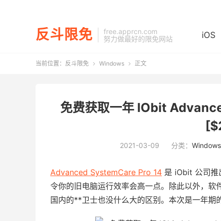
反斗限免
free.apprcn.com
iOS
努力做最好的限免网站
当前位置：
反斗限免
Windows
正文


免费获取一年 IObit Advanced
[$
2021-03-09
分类：
Windows
Advanced SystemCare Pro 14
是 iObit 
令你的旧电脑运行效率会高一点。除此以外，软
国内的**卫士也没什么大的区别。本次是一年期