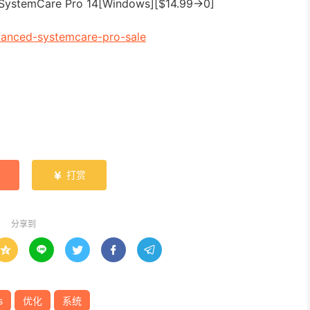
vanced-systemcare-pro-sale
打赏

分享到





s
优化
系统