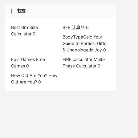
书签
Best Bra Size
BFP 计算器
0
Calculator
0
BodyTypeCalc
Your
Guide to Parties, Gifts
& Unapologetic Joy 0
Epic Games Free
FIRE calculator
Multi-
Games
0
Phase Calculator 0
How Old Are You?
How
Old Are You? 0