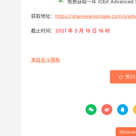
获取地址：
https://sharewareonsale.com/s/ad
截止时间：
2021 年 3 月 16 日 16 时
来自反斗限免
赞(
0
)




Window