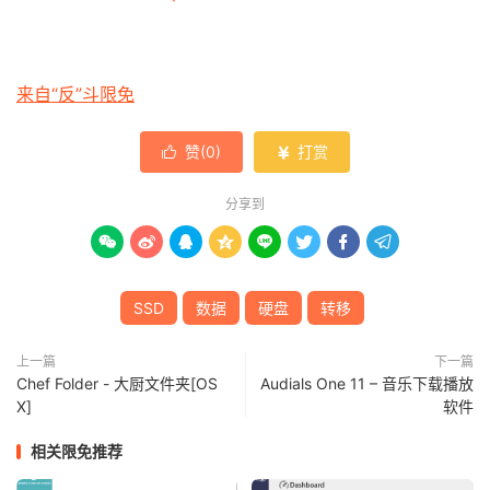
来自“反”斗限免
赞(
0
)
打赏


分享到








SSD
数据
硬盘
转移
上一篇
下一篇
Chef Folder - 大厨文件夹[OS
Audials One 11 – 音乐下载播放
X]
软件
相关限免推荐