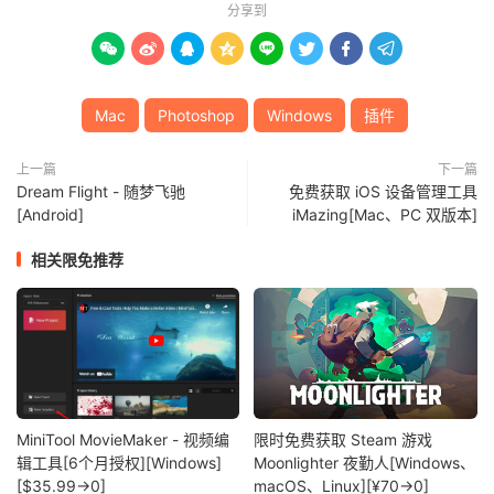
分享到








Mac
Photoshop
Windows
插件
上一篇
下一篇
Dream Flight - 随梦飞驰
免费获取 iOS 设备管理工具
[Android]
iMazing[Mac、PC 双版本]
相关限免推荐
MiniTool MovieMaker - 视频编
限时免费获取 Steam 游戏
辑工具[6个月授权][Windows]
Moonlighter 夜勤人[Windows、
[$35.99→0]
macOS、Linux][¥70→0]