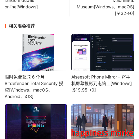
random dudes
Machinika:
online[Windows]
Museum[Windows、macOS]
[￥32→0]
相关限免推荐
限时免费获取 6 个月
Aiseesoft Phone Mirror – 将手
Bitdefender Total Security 授
机屏幕投影到电脑上[Windows]
权[Windows、macOS、
[$19.95→0]
Android、iOS]