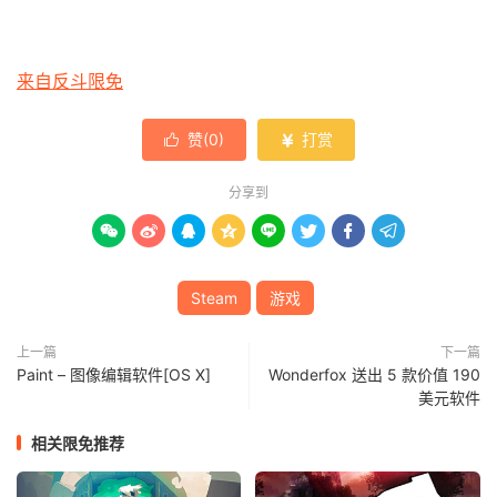
来自反斗限免
赞(
0
)
打赏


分享到








Steam
游戏
上一篇
下一篇
Paint – 图像编辑软件[OS X]
Wonderfox 送出 5 款价值 190
美元软件
相关限免推荐