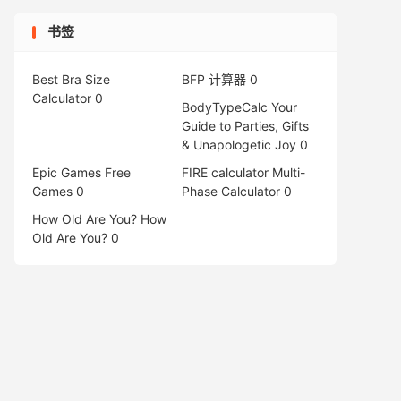
书签
Best Bra Size
BFP 计算器
0
Calculator
0
BodyTypeCalc
Your
Guide to Parties, Gifts
& Unapologetic Joy 0
Epic Games Free
FIRE calculator
Multi-
Games
0
Phase Calculator 0
How Old Are You?
How
Old Are You? 0