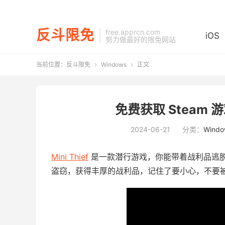
反斗限免
free.apprcn.com
iOS
努力做最好的限免网站
当前位置：
反斗限免
Windows
正文


免费获取 Steam 游戏 
2024-06-21
分类：
Windo
Mini Thief
是一款潜行游戏，你能带着战利品逃
盗窃，获得丰厚的战利品，记住了要小心，不要