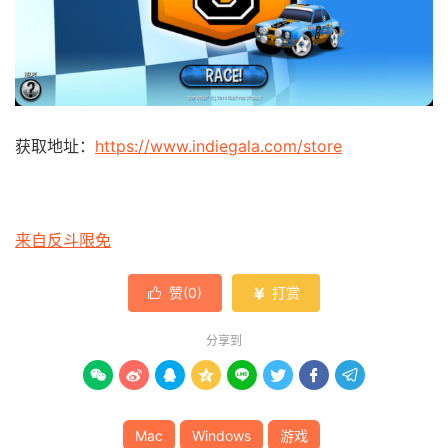
获取地址：
https://www.indiegala.com/store
来自反斗限免
赞(
0
)
打赏


分享到








Mac
Windows
游戏