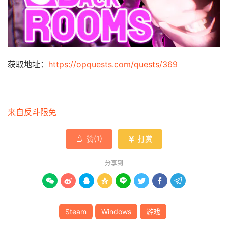
获取地址：
https://opquests.com/quests/369
来自反斗限免
赞(
1
)
打赏


分享到








Steam
Windows
游戏