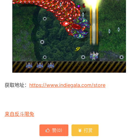
获取地址：
https://www.indiegala.com/store
来自反斗限免
赞(
0
)
打赏

