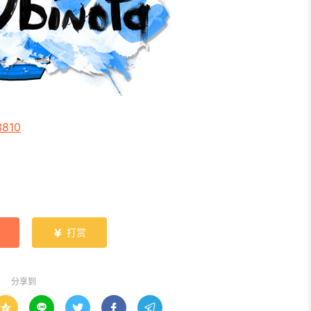
3810
打赏

分享到




