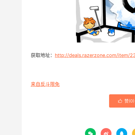
获取地址：
http://deals.razerzone.com/item/2
来自反斗限免
赞(
0
)



