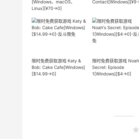
[Windows、macOS、
Contact[Windows][¥9
Linux][¥70→0]
限时免费获取游戏 Katy &
限时免费获取游戏 Noah'
Bob: Cake Cafe[Windows]
Secret: Episode
[$14.99→0]
1[Windows][$4→0]