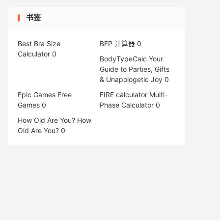
书签
Best Bra Size
BFP 计算器
0
Calculator
0
BodyTypeCalc
Your
Guide to Parties, Gifts
& Unapologetic Joy 0
Epic Games Free
FIRE calculator
Multi-
Games
0
Phase Calculator 0
How Old Are You?
How
Old Are You? 0