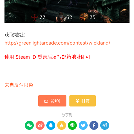
获取地址：
http://greenlightarcade.com/contest/wickland/
使用 Steam ID 登录后填写邮箱地址即可
来自反斗限免
赞(
0
)
打赏


分享到







