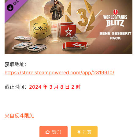
获取地址：
https://store.steampowered.com/app/2819910/
截止时间：
2024 年 3 月 8 日 2 时
来自反斗限免
赞(
1
)
打赏

