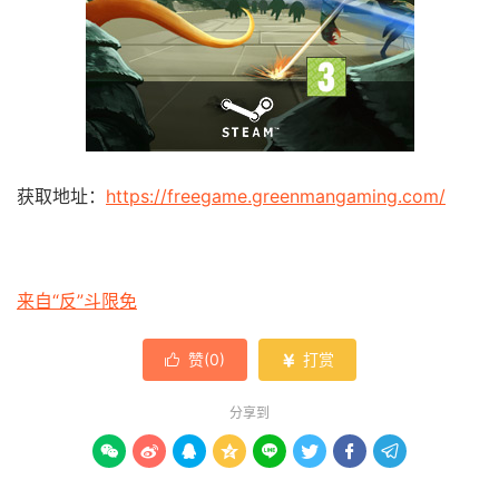
获取地址：
https://freegame.greenmangaming.com/
来自“反”斗限免
赞(
0
)
打赏


分享到







