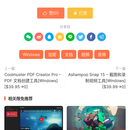
赞(
0
)
打赏


分享到








Windows
加密
文档
视频
音频
上一篇
下一篇
Coolmuster PDF Creator Pro –
Ashampoo Snap 15 – 截图和录
PDF 文档创建工具[Windows]
制视频工具[Windows]
[$39.95→0]
[$39.99→0]
相关限免推荐