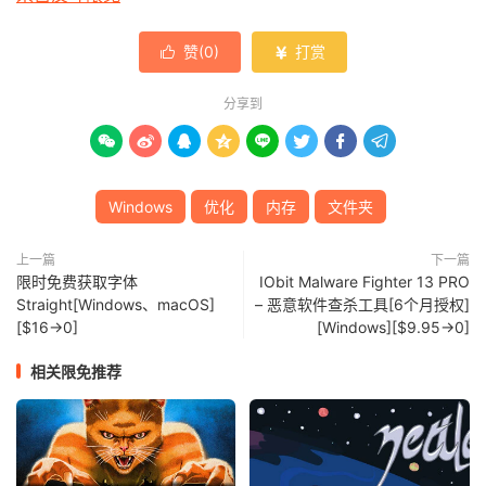
赞(
0
)
打赏


分享到








Windows
优化
内存
文件夹
上一篇
下一篇
限时免费获取字体
IObit Malware Fighter 13 PRO
Straight[Windows、macOS]
– 恶意软件查杀工具[6个月授权]
[$16→0]
[Windows][$9.95→0]
相关限免推荐