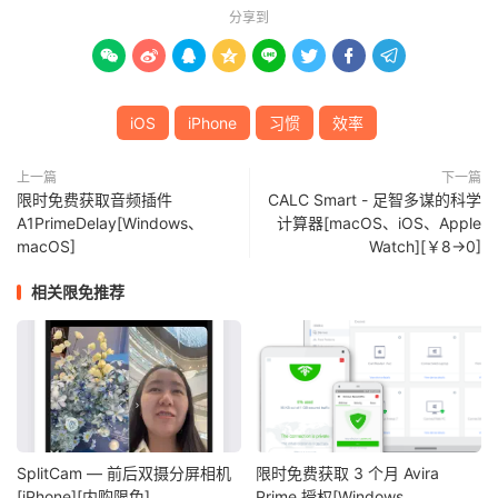
分享到








iOS
iPhone
习惯
效率
上一篇
下一篇
限时免费获取音频插件
CALC Smart - 足智多谋的科学
A1PrimeDelay[Windows、
计算器[macOS、iOS、Apple
macOS]
Watch][￥8→0]
相关限免推荐
SplitCam — 前后双摄分屏相机
限时免费获取 3 个月 Avira
[iPhone][内购限免]
Prime 授权[Windows、