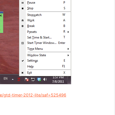
re/gtd-timer-2012-lite/saf=525496