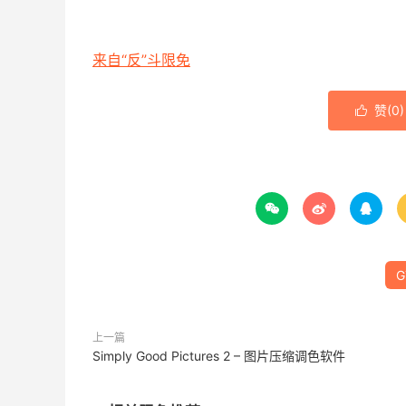
来自“反”斗限免
赞(
0
)




G
上一篇
Simply Good Pictures 2 – 图片压缩调色软件