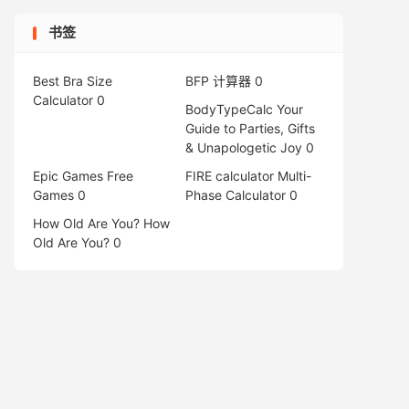
书签
Best Bra Size
BFP 计算器
0
Calculator
0
BodyTypeCalc
Your
Guide to Parties, Gifts
& Unapologetic Joy 0
Epic Games Free
FIRE calculator
Multi-
Games
0
Phase Calculator 0
How Old Are You?
How
Old Are You? 0