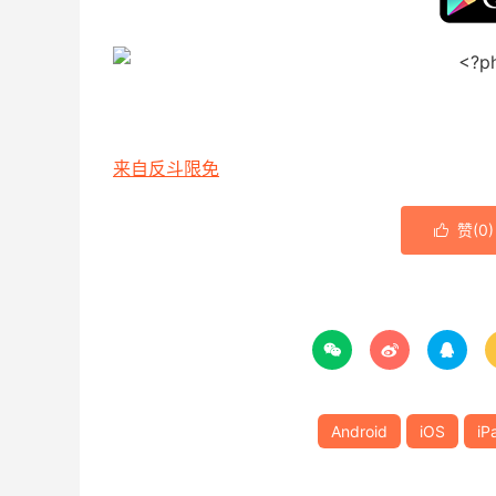
来自反斗限免
赞(
0
)




Android
iOS
iP