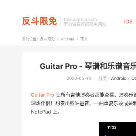
反斗限免
free.apprcn.com
iOS
努力做最好的限免网站
当前位置：
反斗限免
Android
正文


Guitar Pro - 琴谱和乐谱音
2020-05-10
分类：
Android
/
iO
Guitar Pro
让所有吉他演奏者都能查看、演奏乐
理想伴侣！想奏出些许琶音、一曲重复乐段或是
NotePad 上。