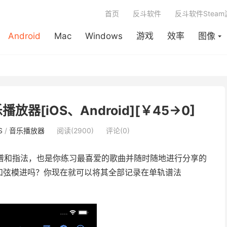
首页
反斗软件
反斗软件Stea
Android
Mac
Windows
游戏
效率
图像
乐播放器[iOS、Android][￥45→0]
S
/
音乐播放器
阅读(2900)
评论(0)
谱和指法，也是你练习最喜爱的歌曲并随时随地进行分享的
和弦模进吗？你现在就可以将其全部记录在单轨谱法