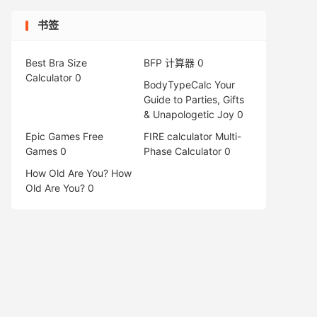
书签
Best Bra Size
BFP 计算器
0
Calculator
0
BodyTypeCalc
Your
Guide to Parties, Gifts
& Unapologetic Joy 0
Epic Games Free
FIRE calculator
Multi-
Games
0
Phase Calculator 0
How Old Are You?
How
Old Are You? 0