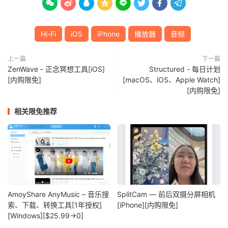








Hi-Fi
iOS
iPhone
播放器
音频
上一篇
下一篇
ZenWave - 正念冥想工具[iOS]
Structured - 每日计划
[内购限免]
[macOS、iOS、Apple Watch]
[内购限免]
相关限免推荐
AmoyShare AnyMusic – 音乐搜
SplitCam — 前后双摄分屏相机
索、下载、转换工具[1年授权]
[iPhone][内购限免]
[Windows][$25.99→0]