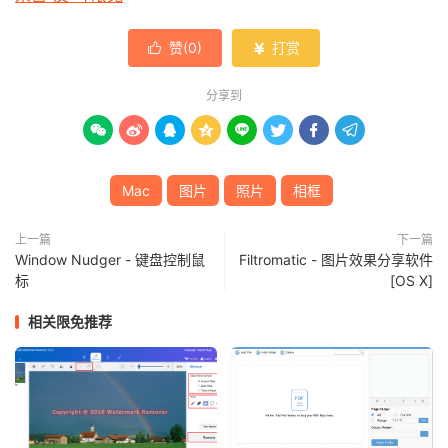
赞(
0
)
打赏


分享到








Mac
图片
照片
相框
上一篇
下一篇
Window Nudger - 键盘控制鼠
Filtromatic - 图片效果分享软件
标
[OS X]
相关限免推荐