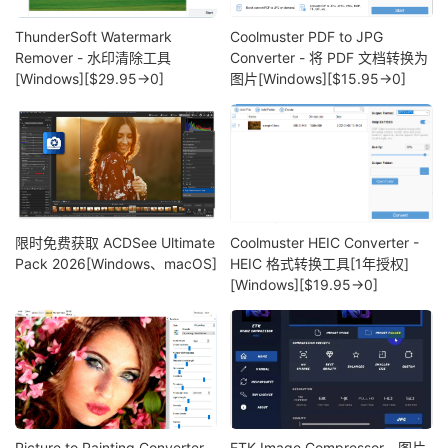
ThunderSoft Watermark
Coolmuster PDF to JPG
Remover - 水印清除工具
Converter - 将 PDF 文档转换为
[Windows][$29.95→0]
图片[Windows][$15.95→0]
限时免费获取 ACDSee Ultimate
Coolmuster HEIC Converter -
Pack 2026[Windows、macOS]
HEIC 格式转换工具[1年授权]
[Windows][$19.95→0]
Picture to Painting Converter –
ETK Image Compressor - 图片