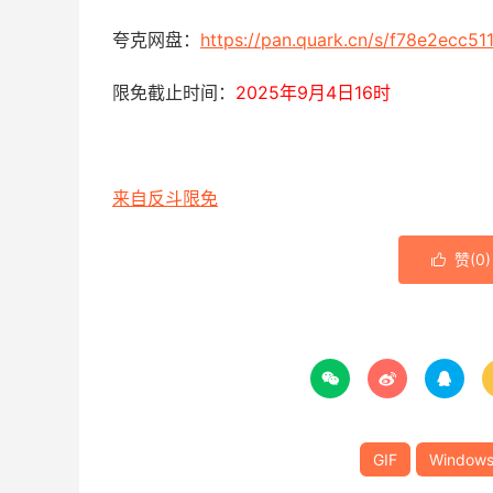
夸克网盘：
https://pan.quark.cn/s/f78e2ecc51
限免截止时间：
2025年9月4日16时
来自反斗限免
赞(
0
)




GIF
Window