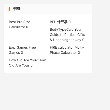
书签
Best Bra Size
BFP 计算器
0
Calculator
0
BodyTypeCalc
Your
Guide to Parties, Gifts
& Unapologetic Joy 0
Epic Games Free
FIRE calculator
Multi-
Games
0
Phase Calculator 0
How Old Are You?
How
Old Are You? 0