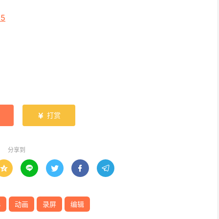
15
打赏

分享到





s
动画
录屏
编辑