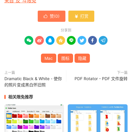
来自“反”斗限免
赞(
0
)
打赏


分享到








Mac
图标
隐藏
上一篇
下一篇
Dramatic Black & White - 使你
PDF Rotator - PDF 文件旋转
的照片变成黑白怀旧照
相关限免推荐