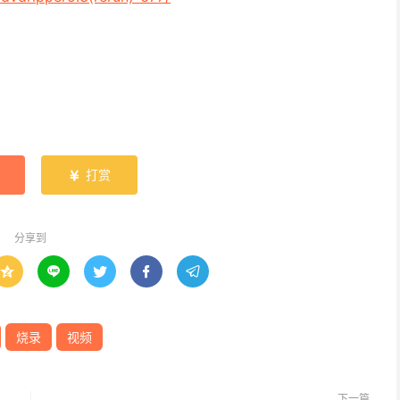
打赏

分享到





烧录
视频
下一篇