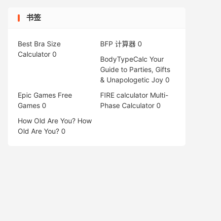
书签
Best Bra Size
BFP 计算器
0
Calculator
0
BodyTypeCalc
Your
Guide to Parties, Gifts
& Unapologetic Joy 0
Epic Games Free
FIRE calculator
Multi-
Games
0
Phase Calculator 0
How Old Are You?
How
Old Are You? 0