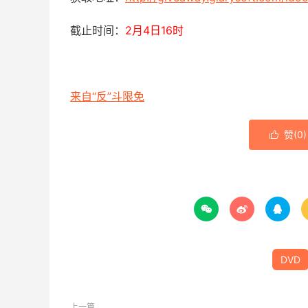
截止时间：
2月4日16时
来自“反”斗限免
赞(
0
)




DVD
上一篇